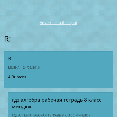
Advertise in this spot
R:
R
MILENA
24/02/2016
4 Buracos
гдз алгебра рабочая тетрадь 8 класс
миндюк
ГДЗ АЛГЕБРА РАБОЧАЯ ТЕТРАДЬ 8 КЛАСС МИНДЮК